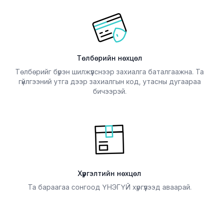
Төлбөрийн баримт
хэрэглэхэд
олгоно.
тохиромжтой.
Захиалах утас:
Орон нутгийн
8860-8386
унаанд тавьж
(Сагслахгүйгээр
явуулна. УБ хотын
Төлбөрийн нөхцөл
шууд залгаад
А болон Б хүргэлт
Төлбөрийг бүрэн шилжүүлснээр захиалга баталгаажна. Та
захиална уу)
үнэгүй.
гүйлгээний утга дээр захиалгын код, утасны дугаараа
Төлбөрийн баримт
бичээрэй.
олгоно.
Захиалах утас:
8860-8386
(Сагслахгүйгээр
шууд залгаад
захиална уу)
Хүргэлтийн нөхцөл
Та бараагаа сонгоод ҮНЭГҮЙ хүргүүлээд аваарай.