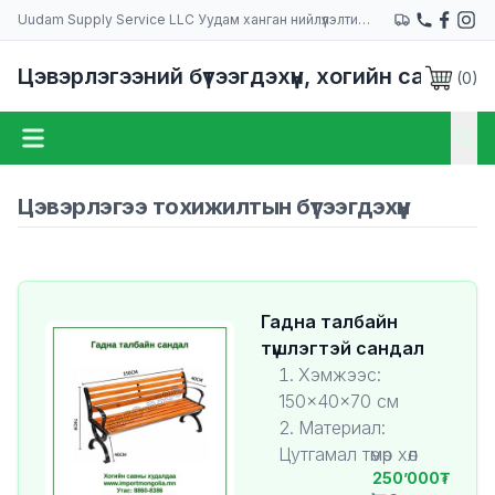
Uudam Supply Service LLC Уудам ханган нийлүүлэлтийн компани
Цэвэрлэгээний бүтээгдэхүүн, хогийн сав
(
0
)
Цэвэрлэгээ тохижилтын бүтээгдэхүүн
Гадна талбайн
түшлэгтэй сандал
Хэмжээс:
150×40×70 см
Материал:
Цутгамал төмөр хөл
250’000
Онцлог давуу талууд:
болон чийг, нарны