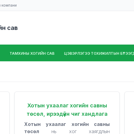
н компани
йн сав
ТАМХИНЫ ХОГИЙН САВ
ЦЭВЭРЛЭГЭЭ ТОХИЖИЛТЫН БҮТЭЭГДЭ
Хотын ухаалаг хогийн савны
төсөл, ирээдүйн чиг хандлага
Хотын ухаалаг хогийн савны
төсөл
нь хог хаягдлын