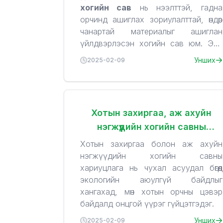
хогийн сав
нь нээлттэй, гадна
орчинд ашиглах зориулалттай, өндөр
чанартай материалыг ашиглан
үйлдвэрлэсэн хогийн сав юм. Энэ
төрлийн хогийн сав нь нийтлэг
Дэлгэрэнгүй мэдээлэл
Унших
2025-02-09
хэрэглэгддэг бөгөөд олон нийтийн
газар, аж ахуйн нэгж, айл өрхүүдэд
Материал
:
хог хаягдлыг аюулгүй, зохион
HDPE (High-Density
байгуулалттай хадгалахад
Polyethylene)
:
Хотын захиргаа, аж ахуйн
хэрэглэгддэг.
HDPE нь өндөр нягтралтай
нэгжүүдийн хогийн савны
полиэтилен бөгөөд хогийн савны
Хэрэглээний ашиг тус
үйлдвэрлэлд өргөн хэрэглэгддэг
хариуцлага
Хотын захиргаа болон аж ахуйн
материал юм. Энэ материал нь:
Хог хаягдлын менежмент
нэгжүүдийн хогийн савны
сайжирна
Тогтвортой байдал
: Хогийн сав нь
:
хариуцлага нь чухал асуудал бөгөөд
хэрэглэгчдэд хог хаягдлыг зөв
HDPE нь нарны туяа, агаар,
экологийн аюулгүй байдлыг
ангилах, хадгалах, тээвэрлэх үйл
ус, химийн бодис, зөөлөн хөрснөөс
хангахад, мөн хотын орчны цэвэр
явцыг хөнгөвчилдөг.
хамгаалж, удаан эдэлгээтэй
байдалд онцгой үүрэг гүйцэтгэдэг.
Цэвэр орчин бүрдүүлнэ
байдаг.
: Хогийн
Унших
2025-02-09
сав нь гадаа орчинд ашиглахад
Халуун, хүйтний эсрэг