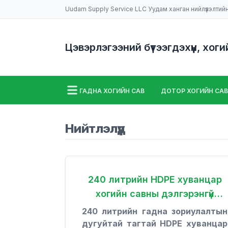
Uudam Supply Service LLC Уудам ханган нийлүүлэлтий
Цэвэрлэгээний бүтээгдэхүүн, хоги
ГАДНА ХОГИЙН САВ
ДОТОР ХОГИЙН САВ
ШАЛ УГААХ МАШИН
НИЙТЛЭЛҮҮД
Нийтлэлүүд
240 литрийн HDPE хуванцар
хогийн савны дэлгэрэнгүй
мэдээлэл
240 литрийн гадна зориулалтын
дугуйтай тагтай HDPE хуванцар