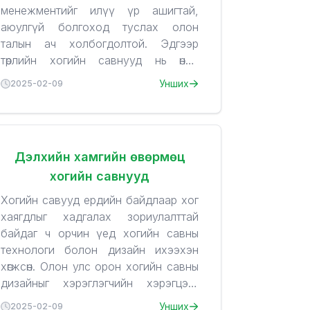
менежментийг илүү үр ашигтай,
аюулгүй болгоход туслах олон
талын ач холбогдолтой. Эдгээр
төрлийн хогийн савнууд нь өндөр
технологийн шийдлээр хог хаягдлыг
1.
Цэвэр байдлыг хадгалах
Унших
2025-02-09
хурдан, цэвэрхэн, аюулгүйгээр
Мэдрэгчтэй хогийн сав нь
зохион байгуулах боломжийг
гараар барих шаардлагагүй, хог
олгодог.
хаягдлыг хаях үед савны таг
хаагдаж, хогийн савны доторх
Дэлхийн хамгийн өвөрмөц
бохирдол тархахгүй.
хогийн савнууд
Хог хаягдал саванд оруулах
2.
үед автомат шахагч нь хогийг
Хогийн савны аюулгүй байдал
Хогийн савууд ердийн байдлаар хог
шахаж, илүү их хог хаягдал
Мэдрэгчтэй систем нь хогийн
хаягдлыг хадгалах зориулалттай
хадгалахад боломж олгодог,
савыг нээхийг хүссэн хүнээс
байдаг ч орчин үед хогийн савны
ингэснээр хогийн сав илүү дүүрэн
хөндийрч, гар хүрэхгүйгээр
технологи болон дизайн ихээхэн
ажилладаг.
ашиглах боломжийг олгодог.
хөгжсөн. Олон улс орон хогийн савны
Ингэснээр гарын бохирдол болон
дизайныг хэрэглэгчийн хэрэгцээг
халдварт өвчнөөс сэргийлэхэд
бүрэн хангах, орчныг сайжруулах,
1. Ухаалаг хогийн савууд
Smart
Унших
2025-02-09
3.
тусална.
Хогийн савны ашиглалтын