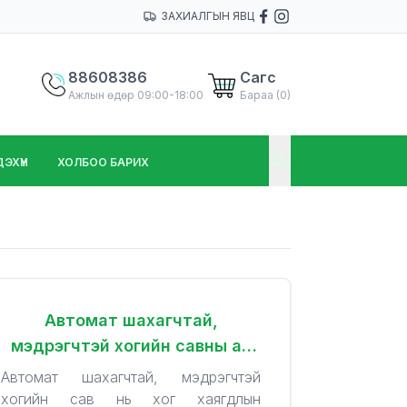
ЗАХИАЛГЫН ЯВЦ
88608386
Сагс
Ажлын өдөр 09:00-18:00
Бараа (
0
)
ХҮҮН
ХОЛБОО БАРИХ
Автомат шахагчтай,
мэдрэгчтэй хогийн савны ач
холбогдол
Автомат шахагчтай, мэдрэгчтэй
хогийн сав нь хог хаягдлын