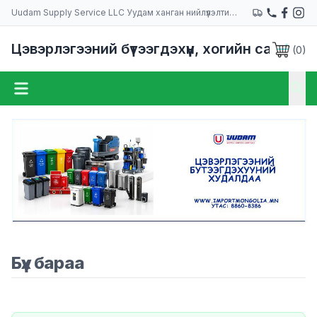
Uudam Supply Service LLC Уудам ханган нийлүүлэлтийн компани
Цэвэрлэгээний бүтээгдэхүүн, хогийн сав
(
0
)
Бүх бараа