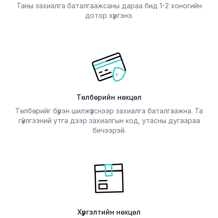
Таны захиалга баталгаажсаны дараа бид 1-2 хоногийн
дотор хүргэнэ.
Төлбөрийн нөхцөл
Төлбөрийг бүрэн шилжүүлснээр захиалга баталгаажна. Та
гүйлгээний утга дээр захиалгын код, утасны дугаараа
бичээрэй.
Хүргэлтийн нөхцөл