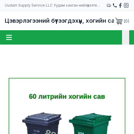
Uudam Supply Service LLC Уудам ханган нийлүүлэлтийн компани
Цэвэрлэгээний бүтээгдэхүүн, хогийн сав
(
0
)