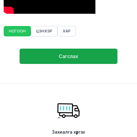
НОГООН
ЦЭНХЭР
ХАР
Сагслах
Захиалга хүргэх