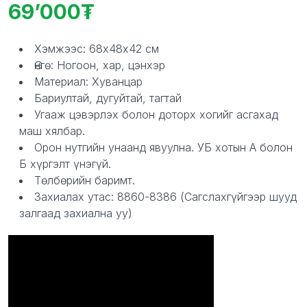
69’000
Product information
Description
Хэмжээс: 68х48х42 см
Өнгө: Ногоон, хар, цэнхэр
Материал: Хуванцар
Бариултай, дугуйтай, тагтай
Угааж цэвэрлэх болон доторх хогийг асгахад
маш хялбар.
Орон нутгийн унаанд явуулна. УБ хотын А болон
Б хүргэлт үнэгүй.
Төлбөрийн баримт.
Захиалах утас: 8860-8386 (Сагслахгүйгээр шууд
залгаад захиална уу)