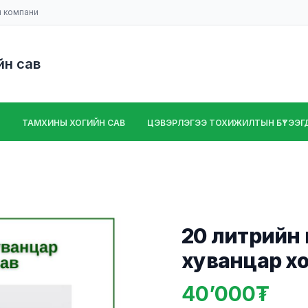
н компани
йн сав
ТАМХИНЫ ХОГИЙН САВ
ЦЭВЭРЛЭГЭЭ ТОХИЖИЛТЫН БҮТЭЭГДЭ
20 литрийн
хуванцар хо
40’000
Product information