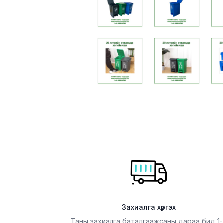
Захиалга хүргэх
Таны захиалга баталгаажсаны дараа бид 1-