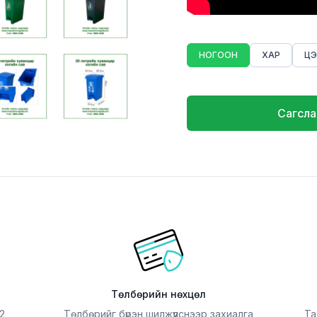
НОГООН
ХАР
ЦЭ
Сагсла
Төлбөрийн нөхцөл
2
Төлбөрийг бүрэн шилжүүлснээр захиалга
Та