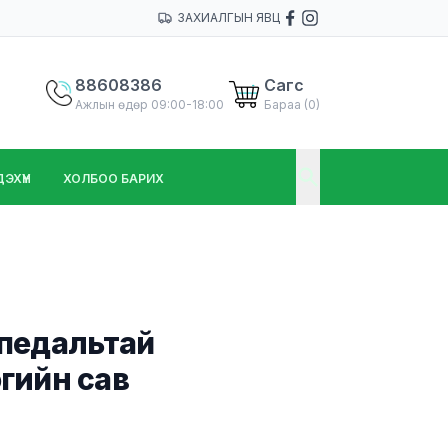
ЗАХИАЛГЫН ЯВЦ
88608386
Сагс
Ажлын өдөр 09:00-18:00
Бараа (
0
)
ХҮҮН
ХОЛБОО БАРИХ
 педальтай
гийн сав