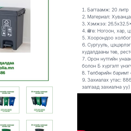
Description
Багтаамж: 20 литр
Материал: Хуванца
Хэмжээ: 26.5x32.5
Өнгө: Ногоон, хар, 
Хоорондоо холбог
Сургууль, цэцэрлэг
худалдааны төв, рес
Орон нутгийн унаа
болон Б хүргэлт үнэг
Төлбөрийн баримт 
Захиалах утас: 88
залгаад захиална уу)