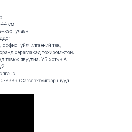
р
x44 см
цэнхэр, улаан
ддог
, оффис, үйлчилгээний төв,
торанд хэрэглэхэд тохиромжтой.
нд тавьж явуулна. УБ хотын А
үй.
олгоно.
60-8386 (Сагслахгүйгээр шууд