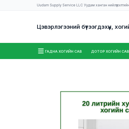
Uudam Supply Service LLC Уудам ханган нийлүүлэлтий
Цэвэрлэгээний бүтээгдэхүүн, хоги
ГАДНА ХОГИЙН САВ
ДОТОР ХОГИЙН САВ
ШАЛ УГААХ МАШИН
НИЙТЛЭЛҮҮД