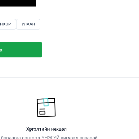
НХЭР
УЛААН
х
Хүргэлтийн нөхцөл
 бараагаа сонгоод ҮНЭГҮЙ хүргүүлээд аваарай.