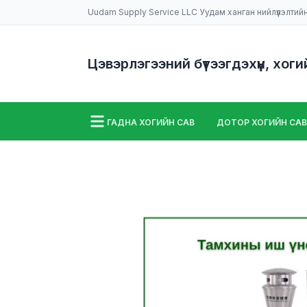
Uudam Supply Service LLC Уудам ханган нийлүүлэлтий
Цэвэрлэгээний бүтээгдэхүүн, хоги
ГАДНА ХОГИЙН САВ
ДОТОР ХОГИЙН САВ
ШАЛ УГААХ МАШИН
НИЙТЛЭЛҮҮД