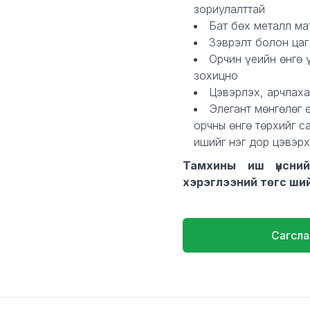
зориулалттай
Бат бөх металл ма
Зэврэлт болон цаг
Орчин үеийн өнгө 
зохицно
Цэвэрлэх, арчлаха
Элегант мөнгөлөг 
орчны өнгө төрхийг 
ишийг нэг дор цэвэр
Тамхины иш үнсни
хэрэглээний төгс ши
Сагсла