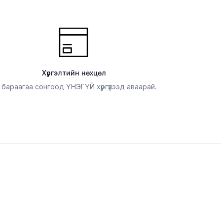
Хүргэлтийн нөхцөл
 бараагаа сонгоод ҮНЭГҮЙ хүргүүлээд аваарай.