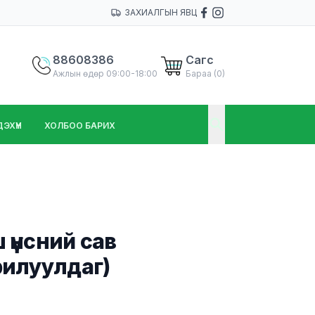
ЗАХИАЛГЫН ЯВЦ
88608386
Сагс
Ажлын өдөр 09:00-18:00
Бараа (
0
)
ХҮҮН
ХОЛБОО БАРИХ
үнсний сав
рилуулдаг)