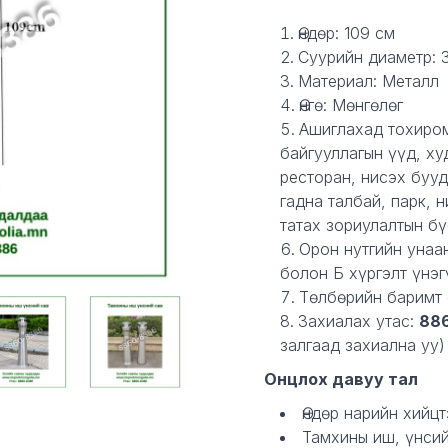
Description
Өндөр: 109 см
Суурийн диаметр: 
Материал: Металл
Өнгө: Мөнгөлөг
Ашиглахад тохиро
байгууллагын үүд, ху
ресторан, нисэх бууд
гадна талбай, парк, 
татах зориулалтын бү
Орон нутгийн унаа
болон Б хүргэлт үнэг
Төлбөрийн баримт 
Захиалах утас:
88
залгаад захиална уу)
Онцлох давуу тал
Өндөр нарийн хийцт
Тамхины иш, үнсий