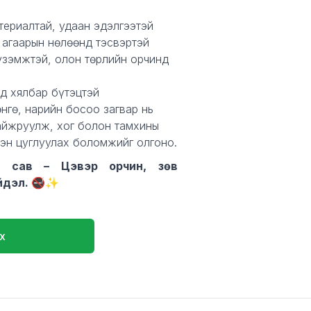
териалтай, удаан эдэлгээтэй
 агаарын нөлөөнд тэсвэртэй
үзэмжтэй, олон төрлийн орчинд
д хялбар бүтэцтэй
өнгө, нарийн босоо загвар нь
сайжруулж, хог болон тамхины
хэн цуглуулах боломжийг олгоно.
й сав – Цэвэр орчин, зөв
йдэл. 🚭✨
х