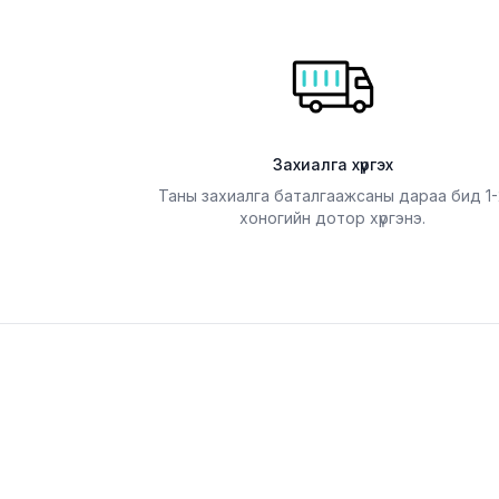
Захиалга хүргэх
Таны захиалга баталгаажсаны дараа бид 1-
хоногийн дотор хүргэнэ.