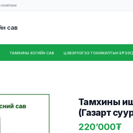
н компани
йн сав
ТАМХИНЫ ХОГИЙН САВ
ЦЭВЭРЛЭГЭЭ ТОХИЖИЛТЫН БҮТЭЭГДЭ
Тамхины иш 
(Газарт суу
220’000
Product information