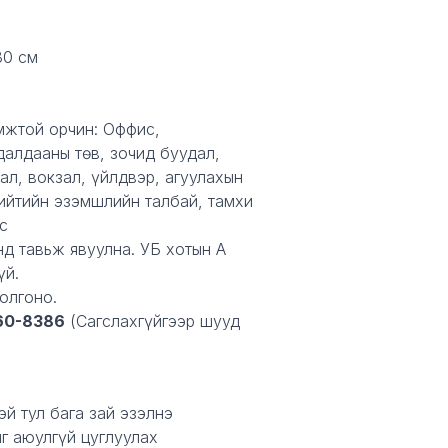
30 см
мжтой орчин: Оффис,
далдааны төв, зочид буудал,
ал, вокзал, үйлдвэр, агуулахын
нийтийн эзэмшлийн талбай, тамхи
с
нд тавьж явуулна. УБ хотын А
үй.
олгоно.
60-8386
(Сагслахгүйгээр шууд
эй тул бага зай эзэлнэ
г аюулгүй цуглуулах