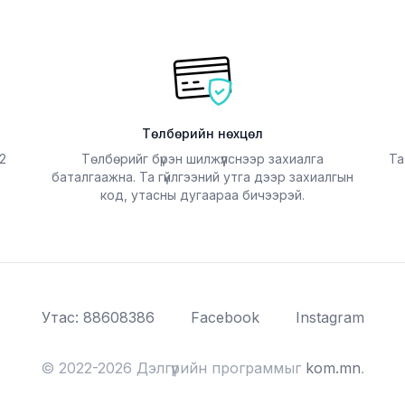
Төлбөрийн нөхцөл
2
Төлбөрийг бүрэн шилжүүлснээр захиалга
Та
баталгаажна. Та гүйлгээний утга дээр захиалгын
код, утасны дугаараа бичээрэй.
Утас: 88608386
Facebook
Instagram
© 2022-2026 Дэлгүүрийн программыг
kom.mn
.