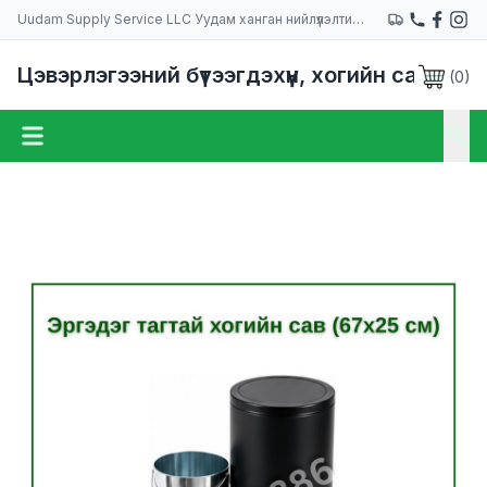
Uudam Supply Service LLC Уудам ханган нийлүүлэлтийн компани
Цэвэрлэгээний бүтээгдэхүүн, хогийн сав
(
0
)