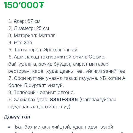
150’000
Product information
Description
Өндөр: 67 см
Диаметр: 25 см
Материал: Металл
Өнгө: Хар
Тагны төрөл: Эргэдэг тагтай
Ашиглахад тохиромжтой орчин: Оффис,
байгууллага, зочид буудал, амралтын газар,
ресторан, кафе, худалдааны төв, үйлчилгээний төв
Орон нутгийн унаанд тавьж явуулна. УБ хотын А
болон Б хүргэлт үнэгүй.
Төлбөрийн баримт олгоно.
Захиалах утас:
8860-8386
(Сагслахгүйгээр
шууд залгаад захиална уу)
Давуу тал
Бат бөх металл хийцтэй, удаан эдэлгээтэй