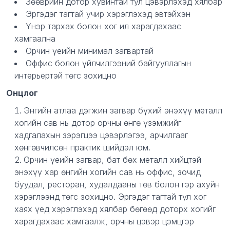
Зөөврийн дотор хувинтай тул цэвэрлэхэд хялбар
Эргэдэг тагтай учир хэрэглэхэд эвтэйхэн
Үнэр тархах болон хог ил харагдахаас
хамгаална
Орчин үеийн минимал загвартай
Оффис болон үйлчилгээний байгууллагын
интерьертэй төгс зохицно
Онцлог
Энгийн атлаа дэгжин загвар бүхий энэхүү металл
хогийн сав нь дотор орчны өнгө үзэмжийг
хадгалахын зэрэгцээ цэвэрлэгээ, арчилгааг
хөнгөвчилсөн практик шийдэл юм.
Орчин үеийн загвар, бат бөх металл хийцтэй
энэхүү хар өнгийн хогийн сав нь оффис, зочид
буудал, ресторан, худалдааны төв болон гэр ахуйн
хэрэглээнд төгс зохицно. Эргэдэг тагтай тул хог
хаях үед хэрэглэхэд хялбар бөгөөд доторх хогийг
харагдахаас хамгаалж, орчны цэвэр цэмцгэр