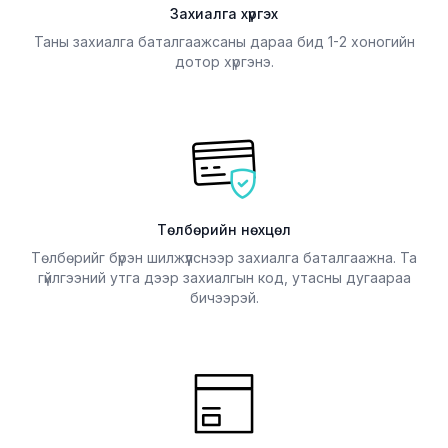
Захиалга хүргэх
Таны захиалга баталгаажсаны дараа бид 1-2 хоногийн
дотор хүргэнэ.
Төлбөрийн нөхцөл
Төлбөрийг бүрэн шилжүүлснээр захиалга баталгаажна. Та
гүйлгээний утга дээр захиалгын код, утасны дугаараа
бичээрэй.