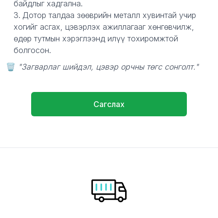
байдлыг хадгална.
Дотор талдаа зөөврийн металл хувинтай учир
хогийг асгах, цэвэрлэх ажиллагааг хөнгөвчилж,
өдөр тутмын хэрэглээнд илүү тохиромжтой
болгосон.
🗑️
"Загварлаг шийдэл, цэвэр орчны төгс сонголт."
Сагслах