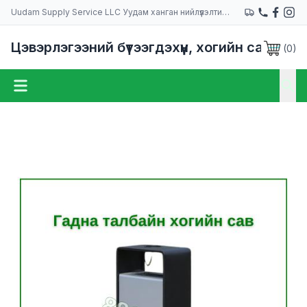
Uudam Supply Service LLC Уудам ханган нийлүүлэлтийн компани
Цэвэрлэгээний бүтээгдэхүүн, хогийн сав
(
0
)