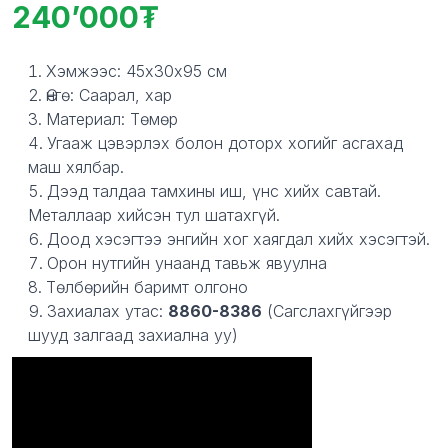
240’000
Product information
Description
Хэмжээс: 45х30х95 см
Өнгө: Саарал, хар
Материал: Төмөр
Угааж цэвэрлэх болон доторх хогийг асгахад
маш хялбар.
Дээд талдаа тамхины иш, үнс хийх савтай.
Металлаар хийсэн тул шатахгүй.
Доод хэсэгтээ энгийн хог хаягдал хийх хэсэгтэй.
Орон нутгийн унаанд тавьж явуулна
Төлбөрийн баримт олгоно
Захиалах утас:
8860-8386
(Сагслахгүйгээр
шууд залгаад захиална уу)