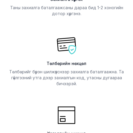
Таны захиалга баталгаажсаны дараа бид 1-2 хоногийн
дотор хүргэнэ.
Төлбөрийн нөхцөл
Төлбөрийг бүрэн шилжүүлснээр захиалга баталгаажна. Та
гүйлгээний утга дээр захиалгын код, утасны дугаараа
бичээрэй.