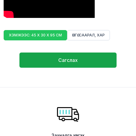
ХЭМЖЭЭС: 45 Х 30 Х 95 СМ
ӨНГӨ: СААРАЛ, ХАР
Сагслах
Захиалга хүргэх