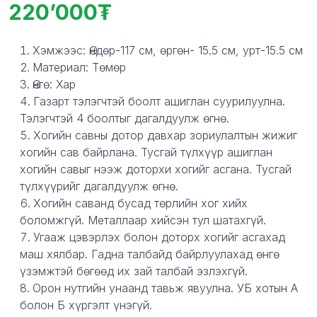
220’000
Product information
Description
Хэмжээс: Өндөр-117 см, өргөн- 15.5 см, урт-15.5 см
Материал: Төмөр
Өнгө: Хар
Газарт тэлэгчтэй боолт ашиглан суурилуулна.
Тэлэгчтэй 4 боолтыг дагалдуулж өгнө.
Хогийн савны дотор давхар зориулалтын жижиг
хогийн сав байрлана. Тусгай түлхүүр ашиглан
хогийн савыг нээж доторхи хогийг асгана. Тусгай
түлхүүрийг дагалдуулж өгнө.
Хогийн саванд бусад төрлийн хог хийх
боломжгүй. Металлаар хийсэн тул шатахгүй.
Угааж цэвэрлэх болон доторх хогийг асгахад
маш хялбар. Гадна талбайд байрлуулахад өнгө
үзэмжтэй бөгөөд их зай талбай эзлэхгүй.
Орон нутгийн унаанд тавьж явуулна. УБ хотын А
болон Б хүргэлт үнэгүй.