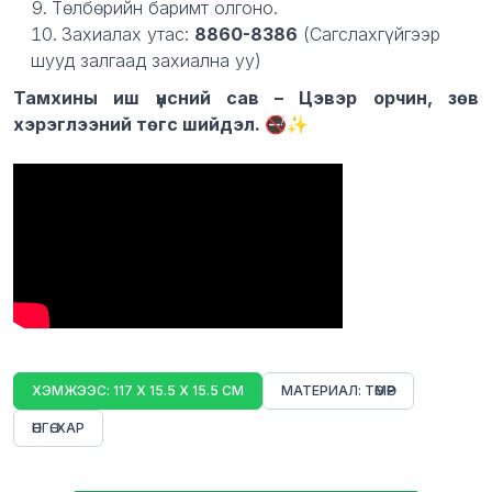
Төлбөрийн баримт олгоно.
Захиалах утас:
8860-8386
(Сагслахгүйгээр
шууд залгаад захиална уу)
Тамхины иш үнсний сав – Цэвэр орчин, зөв
хэрэглээний төгс шийдэл. 🚭✨
ХЭМЖЭЭС: 117 X 15.5 X 15.5 СМ
МАТЕРИАЛ: ТӨМӨР
ӨНГӨ: ХАР