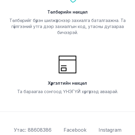
Төлбөрийн нөхцөл
Төлбөрийг бүрэн шилжүүлснээр захиалга баталгаажна. Та
гүйлгээний утга дээр захиалгын код, утасны дугаараа
бичээрэй.
Хүргэлтийн нөхцөл
Та бараагаа сонгоод ҮНЭГҮЙ хүргүүлээд аваарай.
Утас: 88608386
Facebook
Instagram