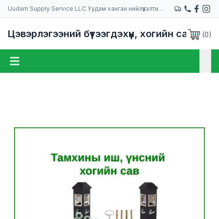
Uudam Supply Service LLC Уудам ханган нийлүүлэлтийн компани
Цэвэрлэгээний бүтээгдэхүүн, хогийн сав
(
0
)