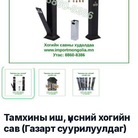
Тамхины иш, үнсний хогийн
сав (Газарт суурилуулдаг)