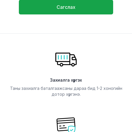
Сагслах
Захиалга хүргэх
Таны захиалга баталгаажсаны дараа бид 1-2 хоногийн
дотор хүргэнэ.