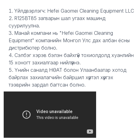
Description
Yйлдвэрлэгч: Hefei Gaomei Cleaning Equipment LLC
R125BT85 загварын шал угаах машинд
суурилуулна.
Манай компани нь "Hefei Gaomei Cleaning
Equipment" компанийн Монгол Улс дах албан ёсны
дистрибютер болно.
Сэлбэг хэрэв бэлэн байхгүй тохиолдолд хуанлийн
15 хоногт захиалгаар нийлүүлнэ.
Үнийн саналд НӨАТ болон Улаанбаатар хотод
байрлах захиалагчийн байршил хүртэл хүргэх
тээврийн зардал багтсан болно.