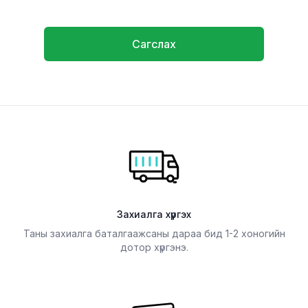
Сагслах
Захиалга хүргэх
Таны захиалга баталгаажсаны дараа бид 1-2 хоногийн
дотор хүргэнэ.