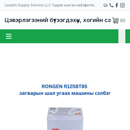
Uudam Supply Service LLC Уудам ханган нийлүүлэлтийн компани
Цэвэрлэгээний бүтээгдэхүүн, хогийн сав
(
0
)