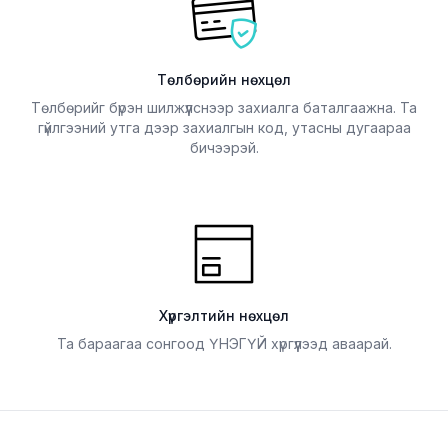
Төлбөрийн нөхцөл
Төлбөрийг бүрэн шилжүүлснээр захиалга баталгаажна. Та
гүйлгээний утга дээр захиалгын код, утасны дугаараа
бичээрэй.
Хүргэлтийн нөхцөл
Та бараагаа сонгоод ҮНЭГҮЙ хүргүүлээд аваарай.