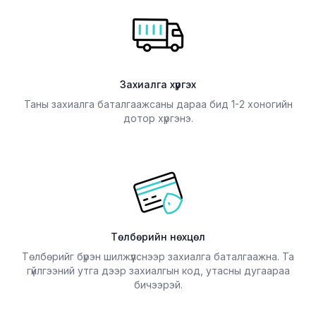
Үнийн саналд
компанийн Монгол
НӨАТ болон
Улс дах албан ёсны
Улаанбаатар хотод
дистрибютер
байрлах
болно.
захиалагчийн
Сэлбэг хэрэв
Захиалга хүргэх
байршил хүртэл
бэлэн байхгүй
хүргэх тээврийн
Таны захиалга баталгаажсаны дараа бид 1-2 хоногийн
тохиолдолд
дотор хүргэнэ.
зардал багтсан
хуанлийн 15 хоногт
болно.
захиалгаар
нийлүүлнэ.
Үнийн саналд
НӨАТ болон
Улаанбаатар хотод
байрлах
Төлбөрийн нөхцөл
захиалагчийн
Төлбөрийг бүрэн шилжүүлснээр захиалга баталгаажна. Та
байршил хүртэл
гүйлгээний утга дээр захиалгын код, утасны дугаараа
хүргэх тээврийн
бичээрэй.
зардал багтсан
болно.