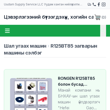
Uudam Supply Service LLC Уудам ханган нийлүүлэлтийн компани
Цэвэрлэгээний бүтээгдэхүүн, хогийн сав
(
0
)
Шал угаах машин
›
R125BT85 загварын
машины сэлбэг
RONGEN R125BT85
болон бусад
загварын шал угаах
Манай компани нь
машины сэлбэг
БНХАУ-ын шал угаах
захиалгаар
машин үйлдвэрлэгч
нийлүүлнэ.
"Hefei Gaomei