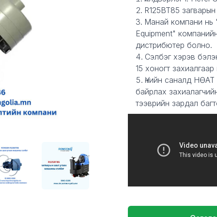
R125BT85 загварын
Манай компани нь "
Equipment" компаний
дистрибютер болно.
Сэлбэг хэрэв бэлэ
15 хоногт захиалгаар
Үнийн саналд НӨАТ
байрлах захиалагчий
тээврийн зардал багт