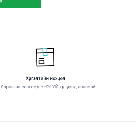
х
Хүргэлтийн нөхцөл
 бараагаа сонгоод ҮНЭГҮЙ хүргүүлээд аваарай.