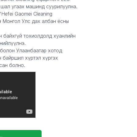
 шал угаах машинд суурилуулна.
Hefei Gaomei Cleaning
н Монгол Улс дах албан ёсны
н байхгүй тохиолдолд хуанлийн
 нийлүүлнэ.
 болон Улаанбаатар хотод
н байршил хүртэл хүргэх
сан болно.