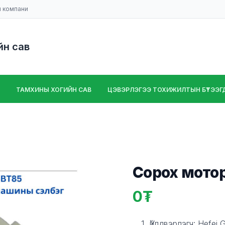
н компани
йн сав
ТАМХИНЫ ХОГИЙН САВ
ЦЭВЭРЛЭГЭЭ ТОХИЖИЛТЫН БҮТЭЭГДЭ
Сорох мото
0
Product information
Description
Үйлдвэрлэгч: Hefei 