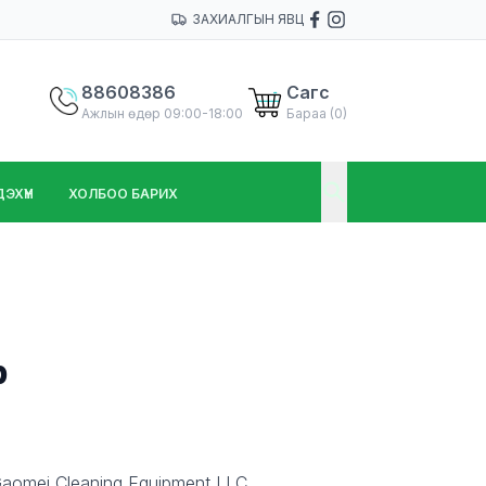
ЗАХИАЛГЫН ЯВЦ
88608386
Сагс
Ажлын өдөр 09:00-18:00
Бараа (
0
)
ХҮҮН
ХОЛБОО БАРИХ
р
Gaomei Cleaning Equipment LLC