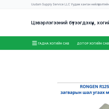
Uudam Supply Service LLC Уудам ханган нийлүүлэлтий
Цэвэрлэгээний бүтээгдэхүүн, хоги
ГАДНА ХОГИЙН САВ
ДОТОР ХОГИЙН САВ
ШАЛ УГААХ МАШИН
НИЙТЛЭЛҮҮД