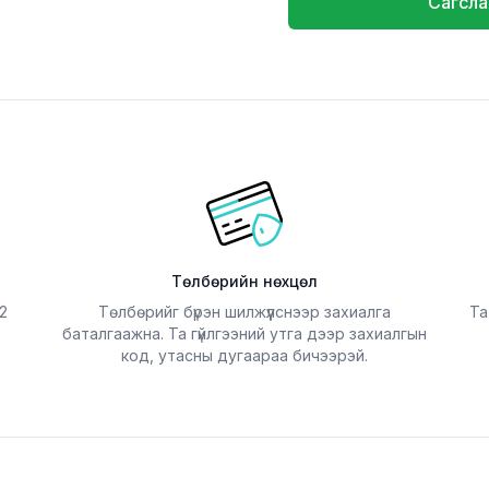
Сагсла
Төлбөрийн нөхцөл
2
Төлбөрийг бүрэн шилжүүлснээр захиалга
Та
баталгаажна. Та гүйлгээний утга дээр захиалгын
код, утасны дугаараа бичээрэй.