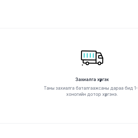
Захиалга хүргэх
Таны захиалга баталгаажсаны дараа бид 1-
хоногийн дотор хүргэнэ.