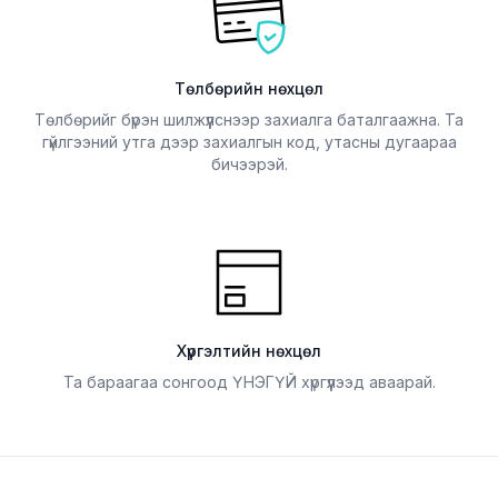
Төлбөрийн нөхцөл
Төлбөрийг бүрэн шилжүүлснээр захиалга баталгаажна. Та
гүйлгээний утга дээр захиалгын код, утасны дугаараа
бичээрэй.
Хүргэлтийн нөхцөл
Та бараагаа сонгоод ҮНЭГҮЙ хүргүүлээд аваарай.