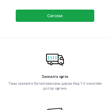
Сагслах
Захиалга хүргэх
Таны захиалга баталгаажсаны дараа бид 1-2 хоногийн
дотор хүргэнэ.