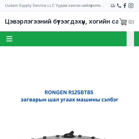
Uudam Supply Service LLC Уудам ханган нийлүүлэлтийн компани
Цэвэрлэгээний бүтээгдэхүүн, хогийн сав
(
0
)