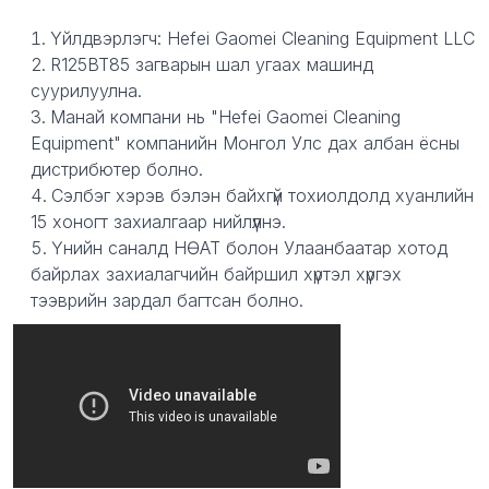
Description
Yйлдвэрлэгч: Hefei Gaomei Cleaning Equipment LLC
R125BT85 загварын шал угаах машинд
суурилуулна.
Манай компани нь "Hefei Gaomei Cleaning
Equipment" компанийн Монгол Улс дах албан ёсны
дистрибютер болно.
Сэлбэг хэрэв бэлэн байхгүй тохиолдолд хуанлийн
15 хоногт захиалгаар нийлүүлнэ.
Үнийн саналд НӨАТ болон Улаанбаатар хотод
байрлах захиалагчийн байршил хүртэл хүргэх
тээврийн зардал багтсан болно.