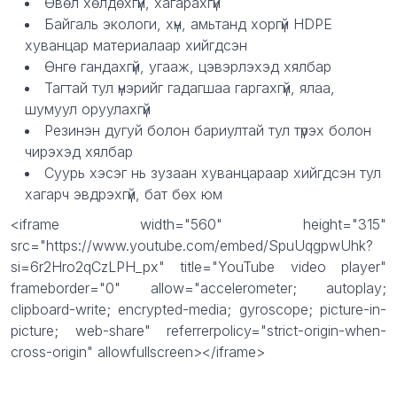
Өвөл хөлдөхгүй, хагарахгүй
Байгаль экологи, хүн, амьтанд хоргүй HDPE
хуванцар материалаар хийгдсэн
Өнгө гандахгүй, угааж, цэвэрлэхэд хялбар
Тагтай тул үнэрийг гадагшаа гаргахгүй, ялаа,
шумуул оруулахгүй
Резинэн дугуй болон бариултай тул түрэх болон
чирэхэд хялбар
Суурь хэсэг нь зузаан хуванцараар хийгдсэн тул
хагарч эвдрэхгүй, бат бөх юм
<iframe width="560" height="315"
src="https://www.youtube.com/embed/SpuUqgpwUhk?
si=6r2Hro2qCzLPH_px" title="YouTube video player"
frameborder="0" allow="accelerometer; autoplay;
clipboard-write; encrypted-media; gyroscope; picture-in-
picture; web-share" referrerpolicy="strict-origin-when-
cross-origin" allowfullscreen></iframe>