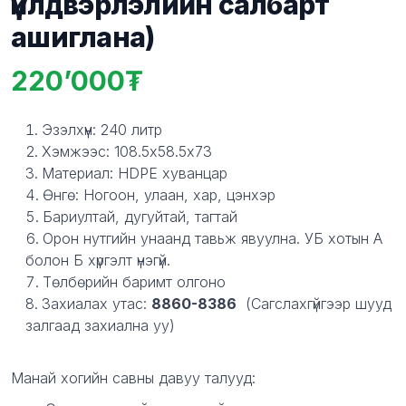
үйлдвэрлэлийн салбарт
ашиглана)
220’000
Product information
Description
Эзэлхүүн: 240 литр
Хэмжээс:
108.5х58.5х73
Материал: HDPE хуванцар
Өнгө: Ногоон, улаан, хар, цэнхэр
Бариултай, дугуйтай, тагтай
Орон нутгийн унаанд тавьж явуулна. УБ хотын А
болон Б хүргэлт үнэгүй.
Төлбөрийн баримт олгоно
Захиалах утас:
8860-8386
(Сагслахгүйгээр шууд
залгаад захиална уу)
Манай хогийн савны давуу талууд: