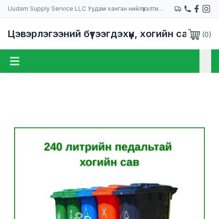
Uudam Supply Service LLC Уудам ханган нийлүүлэлтийн компани
Цэвэрлэгээний бүтээгдэхүүн, хогийн сав
(
0
)