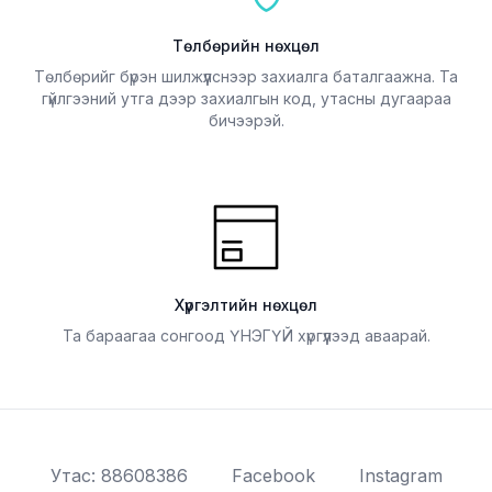
Төлбөрийн нөхцөл
Төлбөрийг бүрэн шилжүүлснээр захиалга баталгаажна. Та
гүйлгээний утга дээр захиалгын код, утасны дугаараа
бичээрэй.
Хүргэлтийн нөхцөл
Та бараагаа сонгоод ҮНЭГҮЙ хүргүүлээд аваарай.
Утас: 88608386
Facebook
Instagram