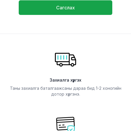
Сагслах
Захиалга хүргэх
Таны захиалга баталгаажсаны дараа бид 1-2 хоногийн
дотор хүргэнэ.