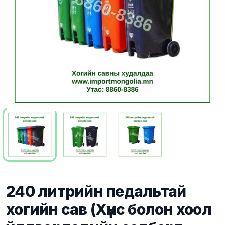
240 литрийн педальтай
хогийн сав (Хүнс болон хоол