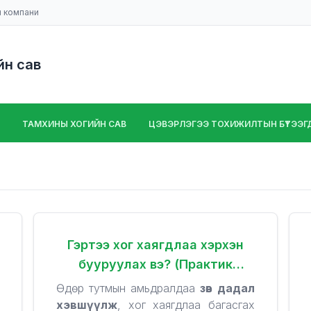
н компани
йн сав
ТАМХИНЫ ХОГИЙН САВ
ЦЭВЭРЛЭГЭЭ ТОХИЖИЛТЫН БҮТЭЭГДЭ
Гэртээ хог хаягдлаа хэрхэн
бууруулах вэ? (Практик
зөвлөмжүүд)
Өдөр тутмын амьдралдаа
зөв дадал
хэвшүүлж
, хог хаягдлаа багасгах