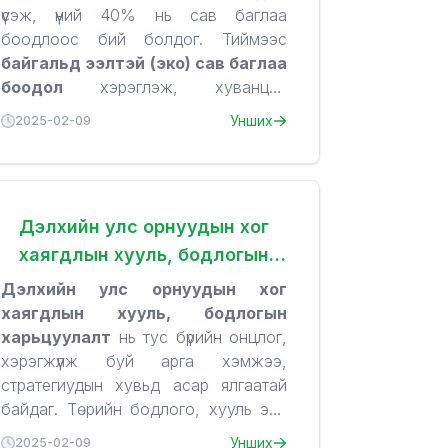
үүсэж, үүний 40% нь сав баглаа
боодлоос бий болдог. Тиймээс
байгальд ээлтэй (эко) сав баглаа
боодол
хэрэглэж, хуванцар
хэрэглээг багасгах нь хүрээлэн буй
1. Эко сав баглаа боодол
Унших
2025-02-09
орчныг хамгаалахад чухал үүрэг
гэж юу вэ?
гүйцэтгэнэ.
Эко сав баглаа боодол гэдэг нь
байгальд хоргүй, дахин
Дэлхийн улс орнуудын хог
боловсруулж болох, задрах
хаягдлын хууль, бодлогын
чадвартай
материал ашиглан
харьцуулалт
бүтээгдэхүүн савлахыг хэлнэ. Энэ
Дэлхийн улс орнуудын хог
төрлийн сав баглаа боодол нь
хаягдлын хууль, бодлогын
уламжлалт хуванцар сав баглаа
Эко сав баглаа боодлын төрөл
харьцуулалт
нь тус бүрийн онцлог,
боодолтой харьцуулахад
✅
Цаасан савлагаа
– Дахин
хэрэгжүүлж буй арга хэмжээ,
нүүрстөрөгчийн ул мөр багатай
боловсруулж болох, байгальд
,
хог
стратегиудын хувьд асар ялгаатай
хаягдал үүсгэхгүй
задардаг.
,
сэргээгдэх
байдаг. Төрийн бодлого, хууль эрх
нөөцөөр хийгдсэн
✅
Биологийн задралтай
байдаг.
зүйн орчин нь хог хаягдлын
1. Европын Холбоо (ЕХ)
Унших
2025-02-09