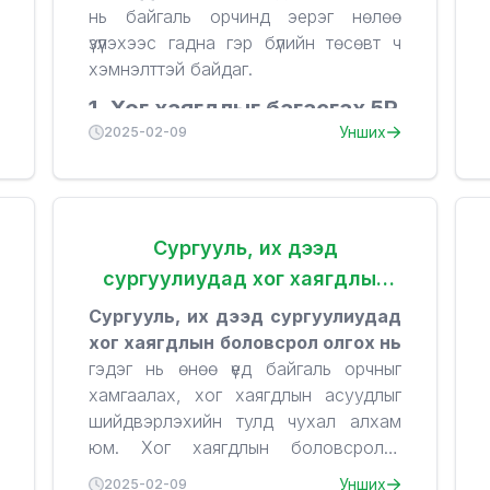
нь байгаль орчинд эерэг нөлөө
үзүүлэхээс гадна гэр бүлийн төсөвт ч
хэмнэлттэй байдаг.
1. Хог хаягдлыг багасгах 5R
Унших
2025-02-09
зарчим
✅
Refuse (Татгалзах)
– Илүүц,
хэрэгцээгүй зүйлсийг авахгүй байх.
✅
Reduce (Багасгах)
– Илүү хог
Сургууль, их дээд
үүсгэхээс зайлсхийж, хэрэгцээтэй
сургуулиудад хог хаягдлын
зүйлсээ л хэрэглэх.
боловсрол олгох нь
✅
Reuse (Дахин ашиглах)
– Нэг
Сургууль, их дээд сургуулиудад
удаагийн бус, удаан эдэлгээтэй
хог хаягдлын боловсрол олгох нь
2. Гал тогооны хог
бүтээгдэхүүн хэрэглэх.
гэдэг нь өнөө үед байгаль орчныг
хаягдлыг багасгах арга
✅
Recycle (Дахин боловсруулах)
хамгаалах, хог хаягдлын асуудлыг
– Хог хаягдлаа ангилан ялгаж, дахин
🥦
Хүнсний хаягдлыг багасгах:
шийдвэрлэхийн тулд чухал алхам
боловсруулахад бэлтгэх.
Хоол хүнсээ
төлөвлөж худалдан
юм. Хог хаягдлын боловсролыг
✅
Rot (Задлах/бордоо болгох)
–
авах
(илүүдэл хүнс авахгүй байх).
боловсролын байгууллагад интегрэх
1. Хог хаягдлын боловсролын ач
Унших
2025-02-09