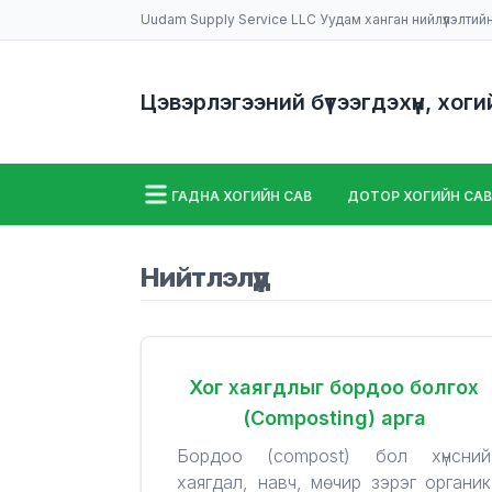
Uudam Supply Service LLC Уудам ханган нийлүүлэлтий
Цэвэрлэгээний бүтээгдэхүүн, хоги
ГАДНА ХОГИЙН САВ
ДОТОР ХОГИЙН САВ
ШАЛ УГААХ МАШИН
НИЙТЛЭЛҮҮД
Нийтлэлүүд
Хог хаягдлыг бордоо болгох
(Composting) арга
Бордоо (compost) бол хүнсний
хаягдал, навч, мөчир зэрэг органик