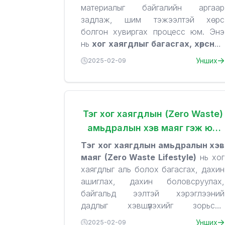
материалыг байгалийн аргаар
задлаж, шим тэжээлтэй хөрс
болгон хувиргах процесс юм. Энэ
нь
хог хаягдлыг багасгах, хөрсний
чанарыг сайжруулах, байгальд
1. Бордоо хийхийн ач тус
Унших
2025-02-09
ээлтэй амьдралын хэв маягийг
дэмжих
✅
Хог хаягдлыг багасгана
шилдэг арга юм.
–
Гэрийн хог хаягдлын 30-50%-ийг
бордоо болгон ашиглаж болно.
Тэг хог хаягдлын (Zero Waste)
✅
Хөрсний үржил шимийг
амьдралын хэв маяг гэж юу
сайжруулна
– Шим тэжээлээр
баялаг бордоо бий болно.
вэ?
Тэг хог хаягдлын амьдралын хэв
✅
Байгаль орчинд ээлтэй
–
2. Бордоо болгоход
маяг (Zero Waste Lifestyle)
нь хог
Хогийн цэг рүү очих органик хаягдлыг
хаягдлыг аль болох багасгах, дахин
тохиромжтой, тохиромжгүй
багасгаж, хүлэмжийн хийн ялгарлыг
ашиглах, дахин боловсруулах,
хаягдал
бууруулна.
байгальд ээлтэй хэрэглээний
✅
Хогийн уут, хаягдлын зардлыг
✔️
Бордоо хийхэд тохиромжтой
дадлыг хэвшүүлэхийг зорьсон
багасгана
– Хог ачуулах давтамж
🍎 Жимс, хүнсний ногооны
амьдрах арга барил юм. Энэхүү
1. Тэг хог хаягдлын үндсэн
Унших
2025-02-09
багасч, зардал хэмнэнэ.