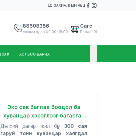
ЗАХИАЛГЫН ЯВЦ
88608386
Сагс
Ажлын өдөр 09:00-18:00
Бараа (
0
)
ХҮҮН
ХОЛБОО БАРИХ
Эко сав баглаа боодол ба
хуванцар хэрэглээг багасгах
арга зам
Дэлхий даяар жил бүр
300 сая
гаруй тонн хуванцар хаягдал