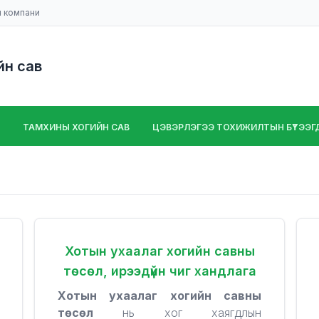
н компани
йн сав
ТАМХИНЫ ХОГИЙН САВ
ЦЭВЭРЛЭГЭЭ ТОХИЖИЛТЫН БҮТЭЭГДЭ
Хотын ухаалаг хогийн савны
төсөл, ирээдүйн чиг хандлага
Хотын ухаалаг хогийн савны
төсөл
нь хог хаягдлын