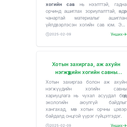
хогийн сав
нь нээлттэй, гадна
орчинд ашиглах зориулалттай, өндөр
чанартай материалыг ашиглан
үйлдвэрлэсэн хогийн сав юм. Энэ
төрлийн хогийн сав нь нийтлэг
Дэлгэрэнгүй мэдээлэл
Унших
2025-02-09
хэрэглэгддэг бөгөөд олон нийтийн
газар, аж ахуйн нэгж, айл өрхүүдэд
Материал
:
хог хаягдлыг аюулгүй, зохион
HDPE (High-Density
байгуулалттай хадгалахад
Polyethylene)
:
Хотын захиргаа, аж ахуйн
хэрэглэгддэг.
HDPE нь өндөр нягтралтай
нэгжүүдийн хогийн савны
полиэтилен бөгөөд хогийн савны
Хэрэглээний ашиг тус
үйлдвэрлэлд өргөн хэрэглэгддэг
хариуцлага
Хотын захиргаа болон аж ахуйн
материал юм. Энэ материал нь:
Хог хаягдлын менежмент
нэгжүүдийн хогийн савны
сайжирна
Тогтвортой байдал
: Хогийн сав нь
:
хариуцлага нь чухал асуудал бөгөөд
хэрэглэгчдэд хог хаягдлыг зөв
HDPE нь нарны туяа, агаар,
экологийн аюулгүй байдлыг
ангилах, хадгалах, тээвэрлэх үйл
ус, химийн бодис, зөөлөн хөрснөөс
хангахад, мөн хотын орчны цэвэр
явцыг хөнгөвчилдөг.
хамгаалж, удаан эдэлгээтэй
байдалд онцгой үүрэг гүйцэтгэдэг.
Цэвэр орчин бүрдүүлнэ
байдаг.
: Хогийн
Унших
2025-02-09
сав нь гадаа орчинд ашиглахад
Халуун, хүйтний эсрэг