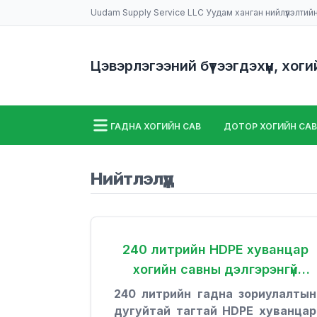
Uudam Supply Service LLC Уудам ханган нийлүүлэлтий
Цэвэрлэгээний бүтээгдэхүүн, хоги
ГАДНА ХОГИЙН САВ
ДОТОР ХОГИЙН САВ
ШАЛ УГААХ МАШИН
НИЙТЛЭЛҮҮД
Нийтлэлүүд
240 литрийн HDPE хуванцар
хогийн савны дэлгэрэнгүй
мэдээлэл
240 литрийн гадна зориулалтын
дугуйтай тагтай HDPE хуванцар