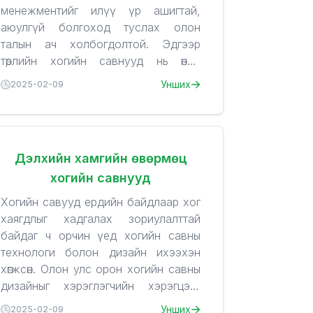
менежментийг илүү үр ашигтай,
аюулгүй болгоход туслах олон
талын ач холбогдолтой. Эдгээр
төрлийн хогийн савнууд нь өндөр
технологийн шийдлээр хог хаягдлыг
1.
Цэвэр байдлыг хадгалах
Унших
2025-02-09
хурдан, цэвэрхэн, аюулгүйгээр
Мэдрэгчтэй хогийн сав нь
зохион байгуулах боломжийг
гараар барих шаардлагагүй, хог
олгодог.
хаягдлыг хаях үед савны таг
хаагдаж, хогийн савны доторх
Дэлхийн хамгийн өвөрмөц
бохирдол тархахгүй.
хогийн савнууд
Хог хаягдал саванд оруулах
2.
үед автомат шахагч нь хогийг
Хогийн савны аюулгүй байдал
Хогийн савууд ердийн байдлаар хог
шахаж, илүү их хог хаягдал
Мэдрэгчтэй систем нь хогийн
хаягдлыг хадгалах зориулалттай
хадгалахад боломж олгодог,
савыг нээхийг хүссэн хүнээс
байдаг ч орчин үед хогийн савны
ингэснээр хогийн сав илүү дүүрэн
хөндийрч, гар хүрэхгүйгээр
технологи болон дизайн ихээхэн
ажилладаг.
ашиглах боломжийг олгодог.
хөгжсөн. Олон улс орон хогийн савны
Ингэснээр гарын бохирдол болон
дизайныг хэрэглэгчийн хэрэгцээг
халдварт өвчнөөс сэргийлэхэд
бүрэн хангах, орчныг сайжруулах,
1. Ухаалаг хогийн савууд
Smart
Унших
2025-02-09
3.
тусална.
Хогийн савны ашиглалтын