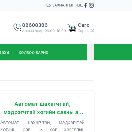
ЗАХИАЛГЫН ЯВЦ
88608386
Сагс
Ажлын өдөр 09:00-18:00
Бараа (
0
)
ХҮҮН
ХОЛБОО БАРИХ
Автомат шахагчтай,
мэдрэгчтэй хогийн савны ач
холбогдол
Автомат шахагчтай, мэдрэгчтэй
хогийн сав нь хог хаягдлын